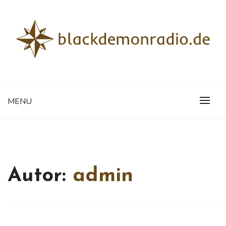
Skip
to
content
Rockmusik aus aller Welt
BLACKDEMONRADIO.DE
MENU
Autor:
admin